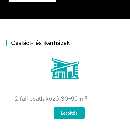
Családi- és ikerházak
2 fali csatlakozó 30-90
m²
Letöltés