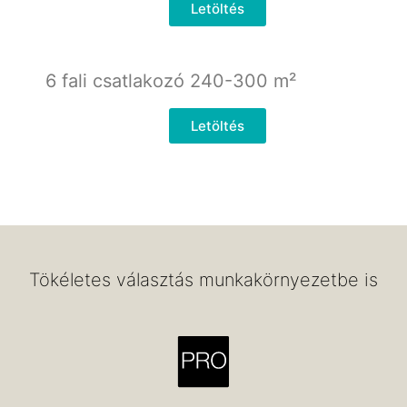
Letöltés
6 fali csatlakozó 240-300
m²
Letöltés
Tökéletes választás munkakörnyezetbe is