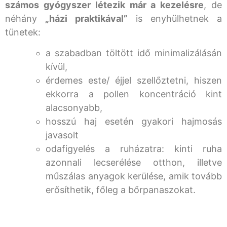
számos gyógyszer létezik már a kezelésre
, de
néhány
„házi praktikával”
is enyhülhetnek a
tünetek:
a szabadban töltött idő minimalizálásán
kívül,
érdemes este/ éjjel szellőztetni, hiszen
ekkorra a pollen koncentráció kint
alacsonyabb,
hosszú haj esetén gyakori hajmosás
javasolt
odafigyelés a ruházatra: kinti ruha
azonnali lecserélése otthon, illetve
műszálas anyagok kerülése, amik tovább
erősíthetik, főleg a bőrpanaszokat.