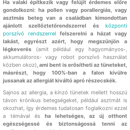
Ha valaki építkezik vagy felújít érdemes előre
gondolkozni: ha pollen vagy porallergiás, vagy
asztmás beteg van a családban kimondottan
ajánlott szellőztetőrendszerrel és
központi
porszívó rendszerrel
felszerelni a házat vagy
lakást, egyrészt azért, hogy megszűnjön a
légkeverés
(amit például egy hagyományos-,
akkumulátoros- vagy robot porszívó használat
közben okoz)
, ami bent is erősítheti az tüneteket,
másrészt, hogy 100%-ban a falon kívülre
jussanak az allergiát kiváltó apró részecskék.
Sajnos az allergia, a kínzó tünetek mellett hosszú
távon krónikus betegségeket, például asztmát is
okozhat, így érdemes tudatosan foglalkozni ezzel
a témával és
ha lehetséges, az új otthont
egészségessé és biztonságossá tenni az