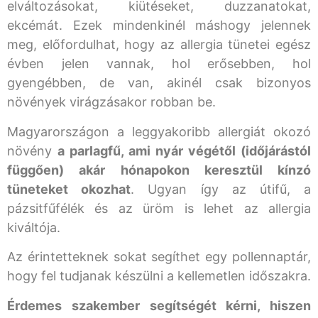
elváltozásokat, kiütéseket, duzzanatokat,
ekcémát. Ezek mindenkinél máshogy jelennek
meg, előfordulhat, hogy az allergia tünetei egész
évben jelen vannak, hol erősebben, hol
gyengébben, de van, akinél csak bizonyos
növények virágzásakor robban be.
Magyarországon a leggyakoribb allergiát okozó
növény
a parlagfű, ami nyár végétől (időjárástól
függően) akár hónapokon keresztül kínzó
tüneteket okozhat
. Ugyan így az útifű, a
pázsitfűfélék és az üröm is lehet az allergia
kiváltója.
Az érintetteknek sokat segíthet egy pollennaptár,
hogy fel tudjanak készülni a kellemetlen időszakra.
Érdemes szakember segítségét kérni, hiszen