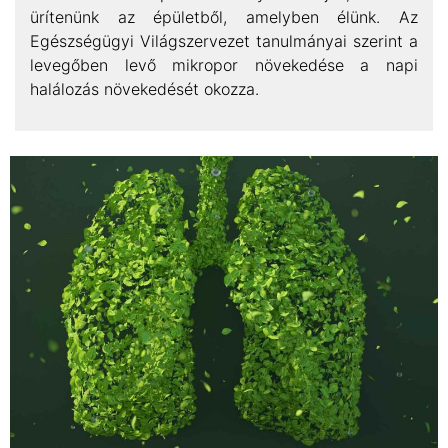
ürítenünk az épületből, amelyben élünk. Az
Egészségügyi Világszervezet tanulmányai szerint a
levegőben levő mikropor növekedése a napi
halálozás növekedését okozza.