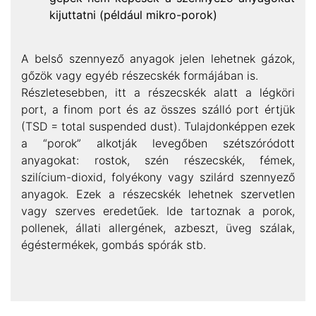
kijuttatni (például mikro-porok)
A belső szennyező anyagok jelen lehetnek gázok,
gőzök vagy egyéb részecskék formájában is.
Részletesebben, itt a részecskék alatt a légköri
port, a finom port és az összes szálló port értjük
(TSD = total suspended dust). Tulajdonképpen ezek
a “porok” alkotják levegőben szétszóródott
anyagokat: rostok, szén részecskék, fémek,
szilícium-dioxid, folyékony vagy szilárd szennyező
anyagok. Ezek a részecskék lehetnek szervetlen
vagy szerves eredetűek. Ide tartoznak a porok,
pollenek, állati allergének, azbeszt, üveg szálak,
égéstermékek, gombás spórák stb.