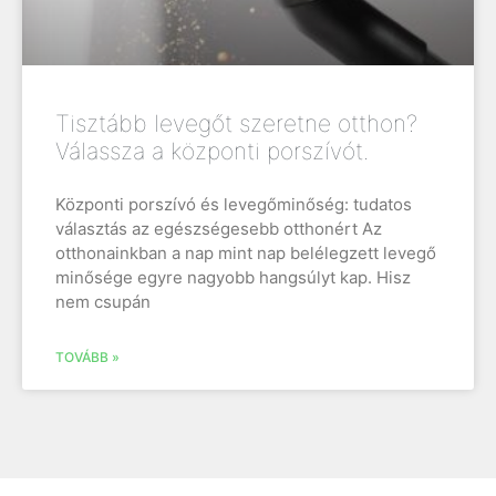
Tisztább levegőt szeretne otthon?
Válassza a központi porszívót.
Központi porszívó és levegőminőség: tudatos
választás az egészségesebb otthonért Az
otthonainkban a nap mint nap belélegzett levegő
minősége egyre nagyobb hangsúlyt kap. Hisz
nem csupán
TOVÁBB »