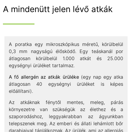
A mindenütt jelen lévő atkák
A poratka egy mikroszkópikus méretű, körülbelül
0,3 mm nagyságú élősködő. Egy teáskanál por
átlagosan körülbelül 1.000 atkát és 25.000
egységnyi ürüléket tartalmaz.
A fő allergén az atkák ürüléke
(egy nap egy atka
átlagosan 40 egységnyi ürüléket is képes
előállítani).
Az atkáknak fénytől mentes, meleg, párás
környezetre van szükségük az élethez és a
szaporodáshoz, leggyakrabban az ágyunkban
telepszenek meg. Az emberi és állati lehámlott bőr
darabjaival táplálkoznak. Az ürülék, ami az allergiás