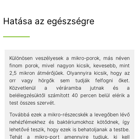
Hatása az egészségre
Különösen veszélyesek a mikro-porok, más néven
finom porok, mivel nagyon kicsik, kevesebb, mint
2,5 mikron átmérőjűek. Olyannyira kicsik, hogy az
orr vagy hörgők sem tudják felfogni őket.
Közvetlenül a véráramba jutnak és a
belélegzésüktől számított 40 percen belül elérik a
test összes szervét.
Továbbá ezek a mikro-részecskék a levegőben lévő
nehézfémekhez és baktériumokhoz kötődnek, így
lehetővé teszik, hogy ezek is behatoljanak a testbe.
Tehát a mikro-port amennyire tudjuk, ki kell