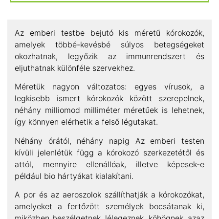
Az emberi testbe bejutó kis méretű kórokozók,
amelyek többé-kevésbé súlyos betegségeket
okozhatnak, legyőzik az immunrendszert és
eljuthatnak különféle szervekhez.
Méretük nagyon változatos: egyes vírusok, a
legkisebb ismert kórokozók között szerepelnek,
néhány milliomod milliméter méretűek is lehetnek,
így könnyen elérhetik a felső légutakat.
Néhány órától, néhány napig Az emberi testen
kívüli jelenlétük függ a kórokozó szerkezetétől és
attól, mennyire ellenállóak, illetve képesek-e
például bio hártyákat kialakítani.
A por és az aeroszolok szállíthatják a kórokozókat,
amelyeket a fertőzött személyek bocsátanak ki,
miközben beszélgetnek, lélegeznek, köhögnek, azaz