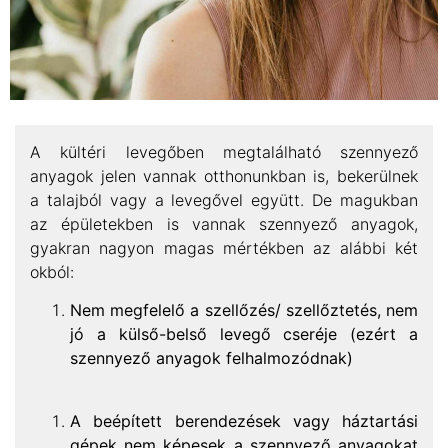
A kültéri levegőben megtalálható szennyező
anyagok jelen vannak otthonunkban is, bekerülnek
a talajból vagy a levegővel együtt. De magukban
az épületekben is vannak szennyező anyagok,
gyakran nagyon magas mértékben az alábbi két
okból:
Nem megfelelő a szellőzés/ szellőztetés, nem
jó a külső-belső levegő cseréje (ezért a
szennyező anyagok felhalmozódnak)
A beépített berendezések vagy háztartási
gépek nem képesek a szennyező anyagokat