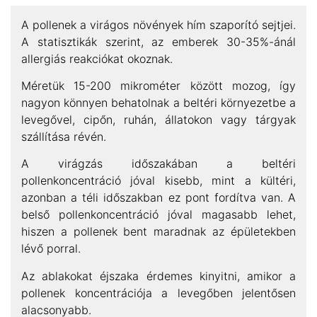
A pollenek a virágos növények hím szaporító sejtjei.
A statisztikák szerint, az emberek 30-35%-ánál
allergiás reakciókat okoznak.
Méretük 15-200 mikrométer között mozog, így
nagyon könnyen behatolnak a beltéri környezetbe a
levegővel, cipőn, ruhán, állatokon vagy tárgyak
szállítása révén.
A virágzás időszakában a beltéri
pollenkoncentráció jóval kisebb, mint a kültéri,
azonban a téli időszakban ez pont fordítva van. A
belső pollenkoncentráció jóval magasabb lehet,
hiszen a pollenek bent maradnak az épületekben
lévő porral.
Az ablakokat éjszaka érdemes kinyitni, amikor a
pollenek koncentrációja a levegőben jelentősen
alacsonyabb.