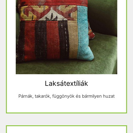
Laksátextíliák
Párnák, takarók, függönyök és bármilyen huzat