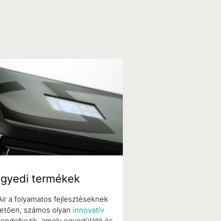
gyedi termékek
Air a folyamatos fejlesztéseknek
etően, számos olyan
innovatív
endelkezik, amely egyedülálló és