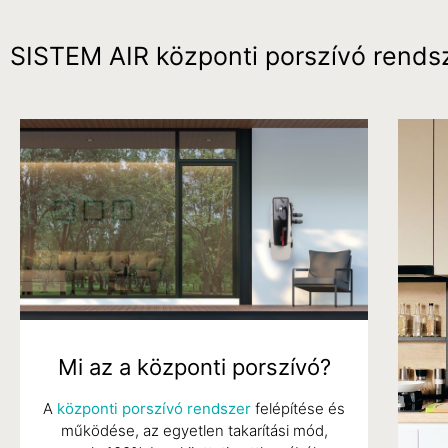
poratk
SISTEM AIR központi porszívó rends
egyéb
tüdőmé
A központi porszívó 
módszer: óriási szí
és energia megtakar
Mi az a központi porszívó?
A
központi porszívó rendszer
felépítése és
Árajánlatkérés
működése, az egyetlen takarítási mód,