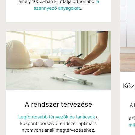
amely 100%-ban kijuttatja otthonából
a
szennyező anyagokat
…
Köz
A rendszer tervezése
A 
Legfontosabb tényezők és tanácsok
a
sz
központi porszívó rendszer optimális
mi
nyomvonalának megtervezéséhez.