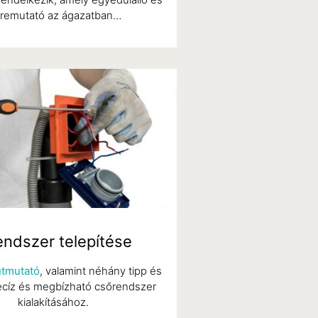
őremutató az ágazatban…
endszer telepítése
útmutató
, valamint néhány tipp és
recíz és megbízható csőrendszer
kialakításához.