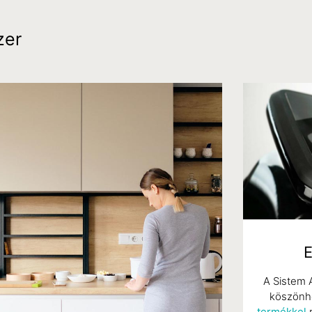
ákat és
zer
rgeket.
a legjobb takarítási
vóerő
ítás.
E
A Sistem 
köszönh
termékkel
r