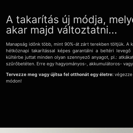
A takarítás új módja, me
akar majd változtatni...
Manapság időnk több, mint 90%-át zárt terekben töltjük. A 
hétköznapi takarítással képes garantálni a beltéri leve
kültérbe juttat minden olyan szennyező anyagot, pl.: atkákat
szűrőbetéten. Erre egy hagyományos-, akkumulátoros- vagy
Tervezze meg vagy újítsa fel otthonát egy életre:
végezze 
módon!