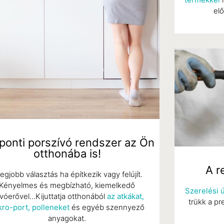
el
ponti porszívó rendszer az Ön
otthonába is!
A r
legjobb választás ha építkezik vagy felújít.
Kényelmes és megbízható, kiemelkedő
Szerelési 
ívóerővel…Kijuttatja otthonából
az atkákat,
trükk a p
kro-port, polleneket
és egyéb szennyező
anyagokat.